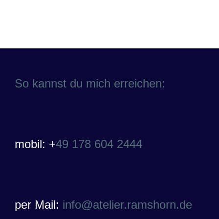
So kannst du mich erreichen:
mobil: +
49 178 604 2444
per Mail:
info@atelier.ramshorn.de