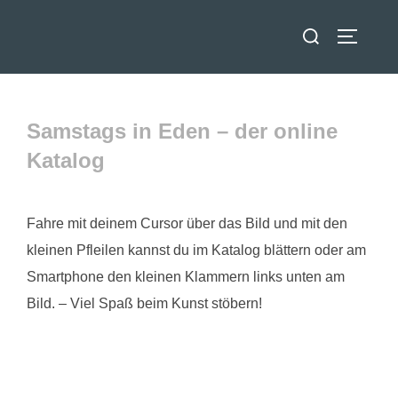
Zum
Suchen
Inhalt
SEITEN
nach:
springen
Samstags in Eden – der online
Katalog
Fahre mit deinem Cursor über das Bild und mit den
kleinen Pfleilen kannst du im Katalog blättern oder am
Smartphone den kleinen Klammern links unten am
Bild. – Viel Spaß beim Kunst stöbern!