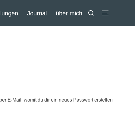
Suchen
llungen
Journal
über mich
SEITENLE
nach:
er E-Mail, womit du dir ein neues Passwort erstellen