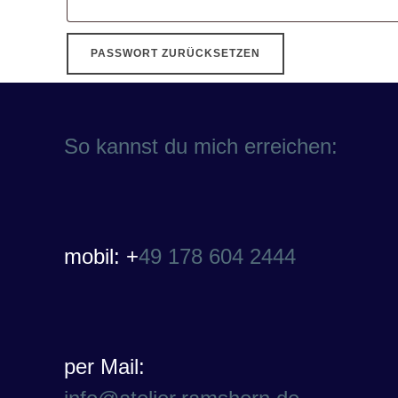
PASSWORT ZURÜCKSETZEN
So kannst du mich erreichen:
mobil: +
49 178 604 2444
per Mail: